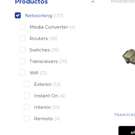
Productos
Mostrando 
Networking
(137)
Media Converter
(4)
Routers
(38)
Switches
(35)
Transceivers
(29)
Wifi
(31)
Exterior
(12)
Instant On
(6)
Interior
(10)
TRANSCEI
Remoto
(4)
A