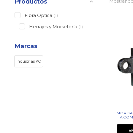
Productos
Mostrando 
Fibra Óptica
(1)
Herrajes y Morsetería
(1)
Marcas
Industrias KC
MORDAZ
ACOME
A