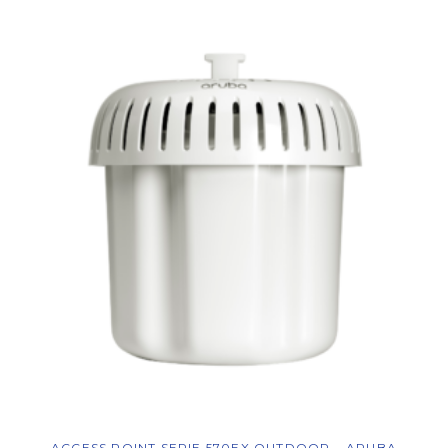
ACCESS POINT SERIE 570EX OUTDOOR – ARUBA