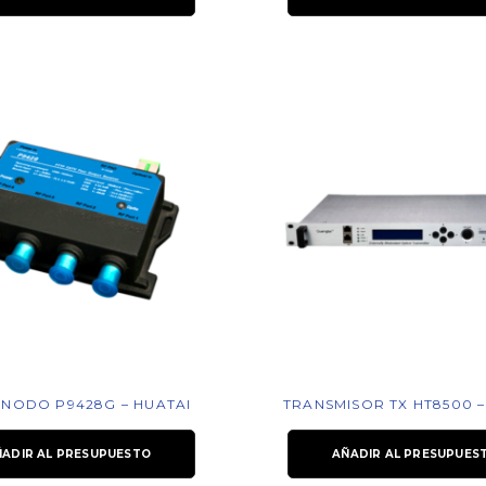
 NODO P9428G – HUATAI
TRANSMISOR TX HT8500 –
ÑADIR AL PRESUPUESTO
AÑADIR AL PRESUPUES