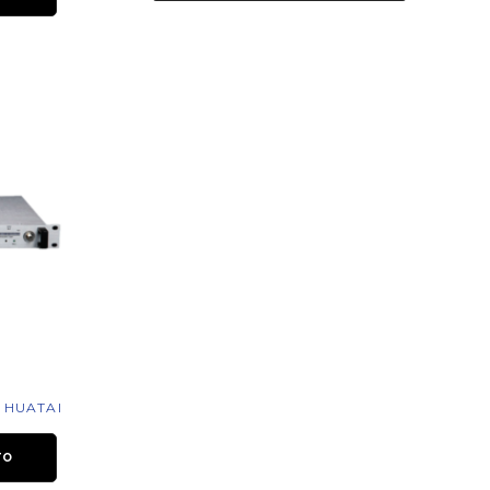
 HUATAI
TO