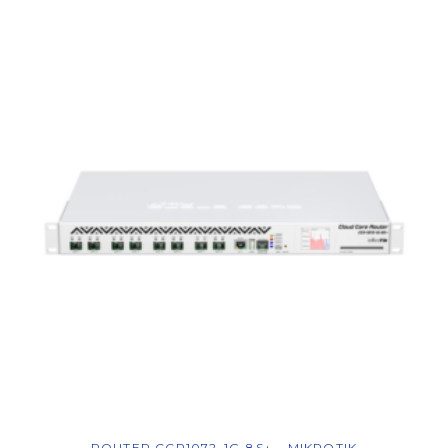
ROUTER CCR1072-1G-8S+ – MIKROTIK