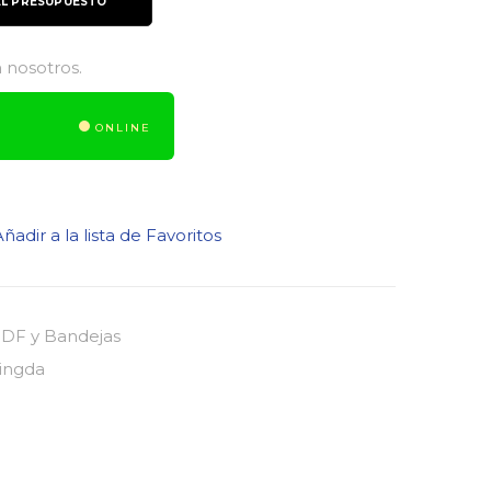
AL PRESUPUESTO
 nosotros.
ONLINE
ñadir a la lista de Favoritos
DF y Bandejas
ingda