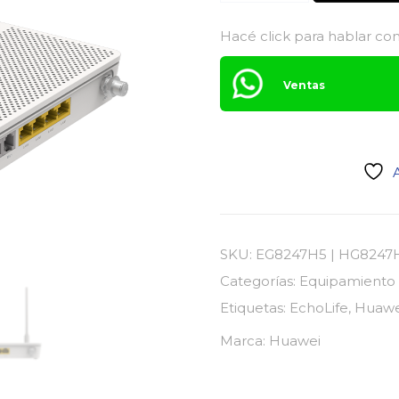
EG8247H5
-
Hacé click para hablar con
Huawei
cantidad
Ventas
A
SKU:
EG8247H5 | HG8247
Categorías:
Equipamiento
Etiquetas:
EchoLife
,
Huawe
Marca:
Huawei