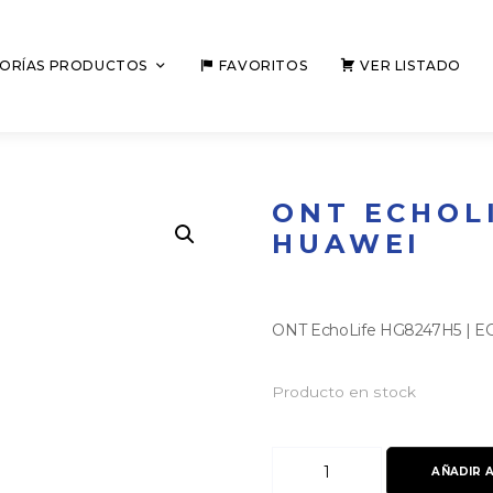
ORÍAS PRODUCTOS
FAVORITOS
VER LISTADO
ONT ECHOLI
HUAWEI
ONT EchoLife HG8247H5 | EG8
Producto en stock
ONT
AÑADIR 
EchoLife