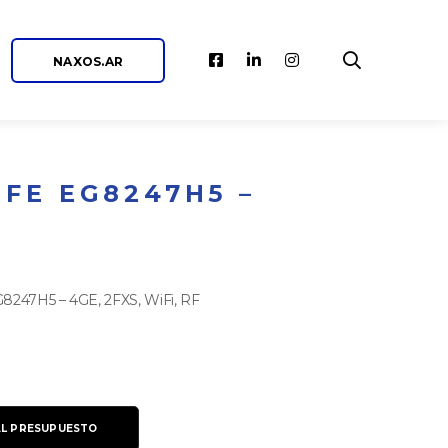
NAXOS.AR
FE EG8247H5 –
247H5 – 4GE, 2FXS, WiFi, RF
AL PRESUPUESTO