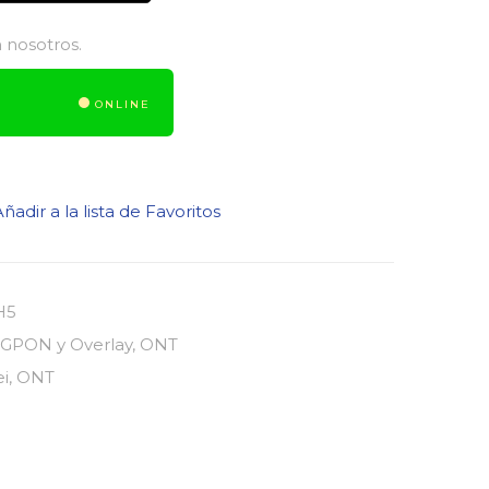
 nosotros.
ONLINE
ñadir a la lista de Favoritos
H5
 GPON y Overlay
,
ONT
i
,
ONT