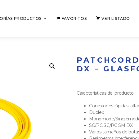
ORÍAS PRODUCTOS
FAVORITOS
VER LISTADO
PATCHCORD
DX – GLASF
Características del producto:
Conexiones rápidas, alta
Duplex.
Monomode/Singlemode
SC/PC SC/PC SM DX.
Varios tamaños de botas 
Parámetros interferencia