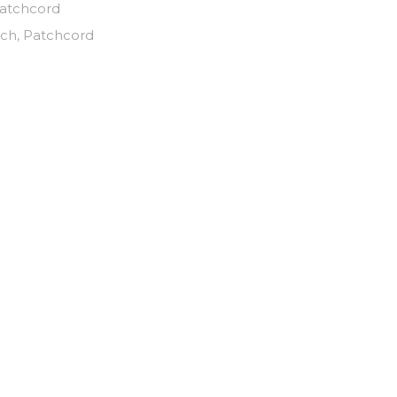
atchcord
tch
,
Patchcord