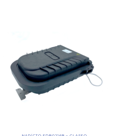
NAP/CTO FDB0216B – GLASFO