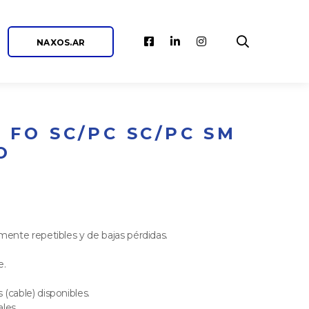
NAXOS.AR
 FO SC/PC SC/PC SM
O
mente repetibles y de bajas pérdidas.
.
(cable) disponibles.
les.