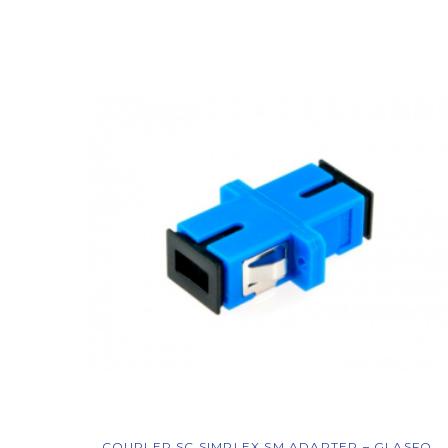
COUPLER SC SIMPLEX SM ADAPTER – GLASFO