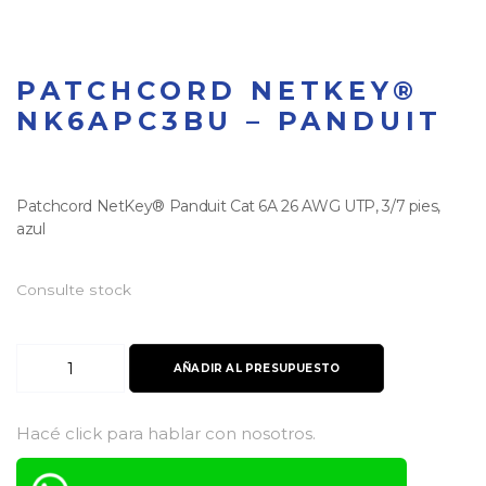
PATCHCORD NETKEY®
NK6APC3BU – PANDUIT
Patchcord NetKey® Panduit Cat 6A 26 AWG UTP, 3/7 pies,
azul
Consulte stock
Patchcord
AÑADIR AL PRESUPUESTO
NetKey®
NK6APC3BU
-
Hacé click para hablar con nosotros.
Panduit
cantidad