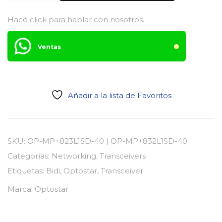
SFP+
10GB
Hacé click para hablar con nosotros.
40km
–
Ventas
Optostar
cantidad
Añadir a la lista de Favoritos
SKU:
OP-MP+823L1SD-40 | OP-MP+832L1SD-40
Categorías:
Networking
,
Transceivers
Etiquetas:
Bidi
,
Optostar
,
Transceiver
Marca:
Optostar