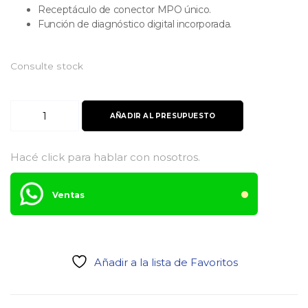
Receptáculo de conector MPO único.
Función de diagnóstico digital incorporada.
Consulte stock
Transceiver
AÑADIR AL PRESUPUESTO
QSFP+
40GB
2km
Hacé click para hablar con nosotros.
–
Optostar
Ventas
cantidad
Añadir a la lista de Favoritos