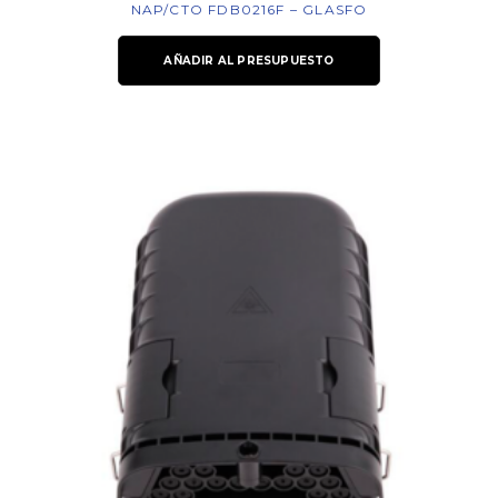
NAP/CTO FDB0216F – GLASFO
AÑADIR AL PRESUPUESTO