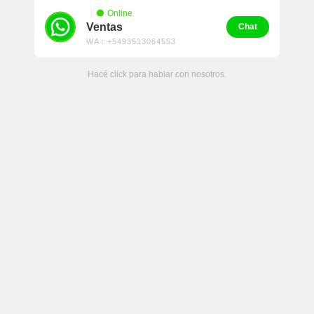
Online
Ventas
Chat
WA : +5493513064553
Hacé click para hablar con nosotros.