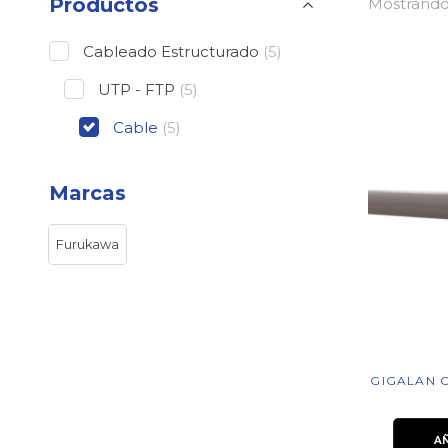
Productos
Mostrando 
Cableado Estructurado
(5)
UTP - FTP
(5)
Cable
(5)
Marcas
Furukawa
GIGALAN C
A