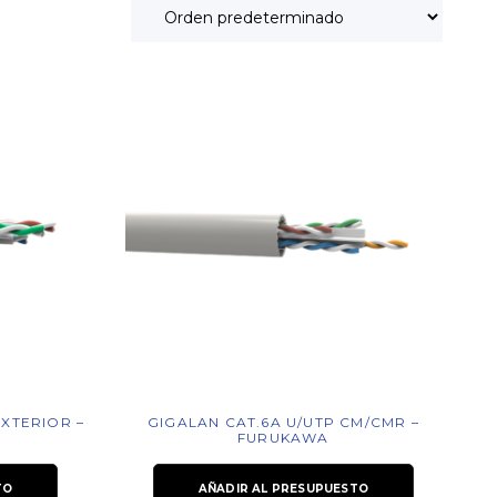
EXTERIOR –
GIGALAN CAT.6A U/UTP CM/CMR –
FURUKAWA
TO
AÑADIR AL PRESUPUESTO