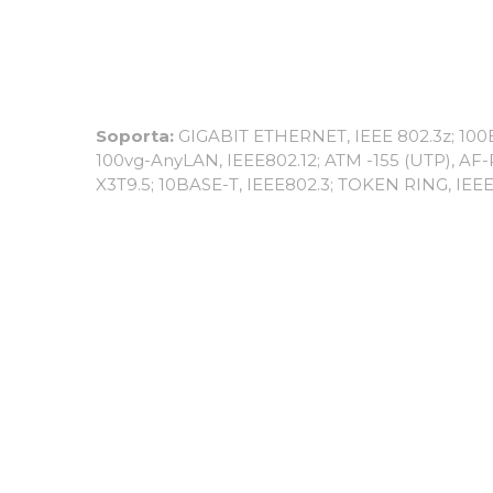
Soporta:
GIGABIT ETHERNET, IEEE 802.3z; 100B
100vg-AnyLAN, IEEE802.12; ATM -155 (UTP), A
X3T9.5; 10BASE-T, IEEE802.3; TOKEN RING, IEEE