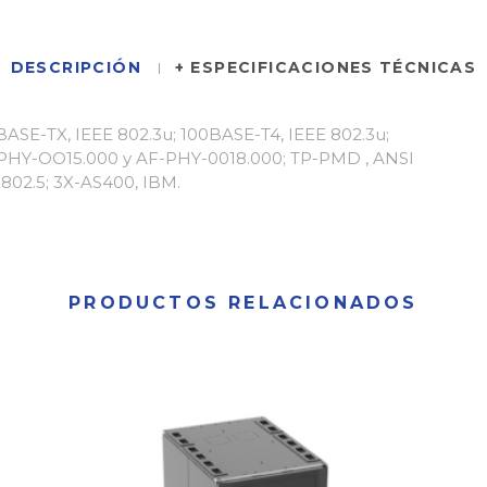
DESCRIPCIÓN
+ ESPECIFICACIONES TÉCNICAS
ASE-TX, IEEE 802.3u; 100BASE-T4, IEEE 802.3u;
F-PHY-OO15.000 y AF-PHY-0018.000; TP-PMD , ANSI
802.5; 3X-AS400, IBM.
PRODUCTOS RELACIONADOS