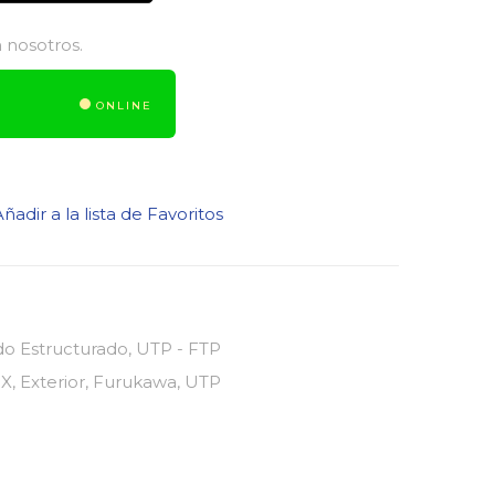
 nosotros.
ONLINE
ñadir a la lista de Favoritos
o Estructurado
,
UTP - FTP
X
,
Exterior
,
Furukawa
,
UTP