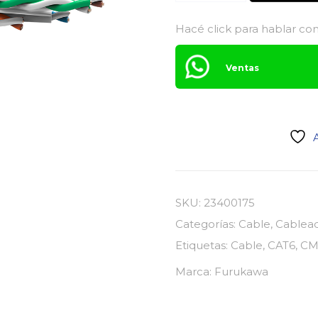
U/UTP
CMX
Hacé click para hablar con
EXTERIOR
-
Ventas
FURUKAWA
cantidad
A
SKU:
23400175
Categorías:
Cable
,
Cablead
Etiquetas:
Cable
,
CAT6
,
CM
Marca:
Furukawa