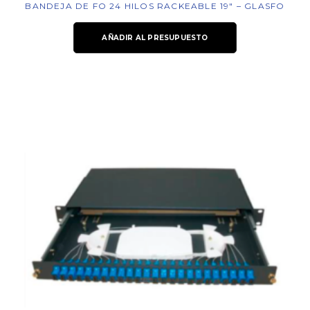
BANDEJA DE FO 24 HILOS RACKEABLE 19″ – GLASFO
AÑADIR AL PRESUPUESTO