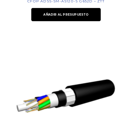
CFOP ADSS-SM-AS120-S G652D – ZTT
AÑADIR AL PRESUPUESTO