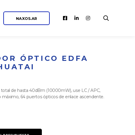
NAXOS.AR
DOR ÓPTICO EDFA
HUATAI
da total de hasta 40dBm (10000mW), use LC / APC,
o máximo, 64 puertos ópticos de enlace ascendente.