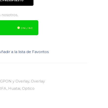
AL PRESUPUESTO
 nosotros.
ONLINE
ñadir a la lista de Favoritos
 GPON y Overlay
,
Overlay
DFA
,
Huatai
,
Optico