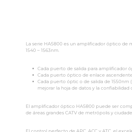
La serie HA5800 es un amplificador óptico de 
1540 ~ 1563nm.
Cada puerto de salida para amplificador
Cada puerto óptico de enlace ascendente
Cada puerto óptic o de salida de 1550nm (C
mejorar la hoja de datos y la confiabilidad 
El amplificador óptico HA5800 puede ser compat
de áreas grandes CATV de metrópolis y ciudad
El control perfecto de APC, ACC y ATC, el excelen