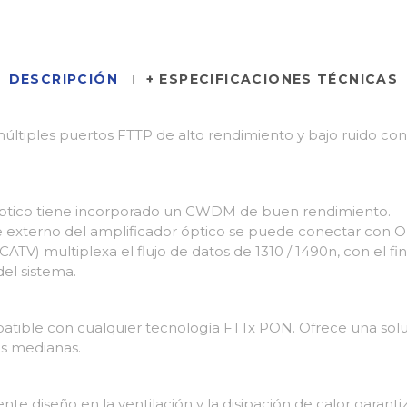
DESCRIPCIÓN
+ ESPECIFICACIONES TÉCNICAS
múltiples puertos FTTP de alto rendimiento y bajo ruido c
 óptico tiene incorporado un CWDM de buen rendimiento.
 externo del amplificador óptico se puede conectar con 
ATV) multiplexa el flujo de datos de 1310 / 1490n, con el f
del sistema.
ible con cualquier tecnología FTTx PON. Ofrece una soluci
es medianas.
te diseño en la ventilación y la disipación de calor garantiza